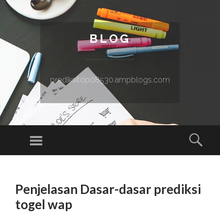
BLOG
prediksitop08530.ampblogs.com
Menu
Sear
SKIP TO CONTENT
Penjelasan Dasar-dasar prediksi
togel wap